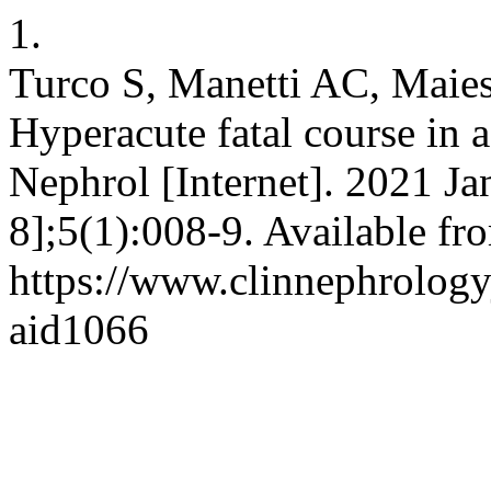
1.
Turco S, Manetti AC, Maie
Hyperacute fatal course in a
Nephrol [Internet]. 2021 Ja
8];5(1):008-9. Available fr
https://www.clinnephrologyj
aid1066