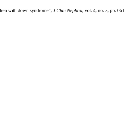
hildren with down syndrome”,
J Clini Nephrol
, vol. 4, no. 3, pp. 061–