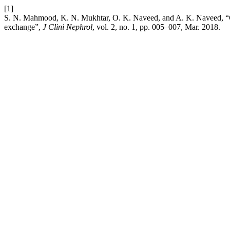
[1]
S. N. Mahmood, K. N. Mukhtar, O. K. Naveed, and A. K. Naveed, “
exchange”,
J Clini Nephrol
, vol. 2, no. 1, pp. 005–007, Mar. 2018.