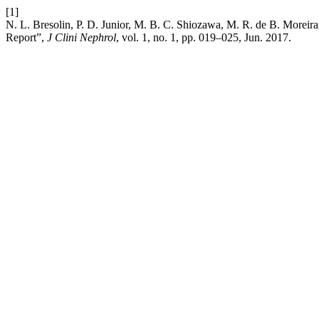
[1]
N. L. Bresolin, P. D. Junior, M. B. C. Shiozawa, M. R. de B. Moreira,
Report”,
J Clini Nephrol
, vol. 1, no. 1, pp. 019–025, Jun. 2017.