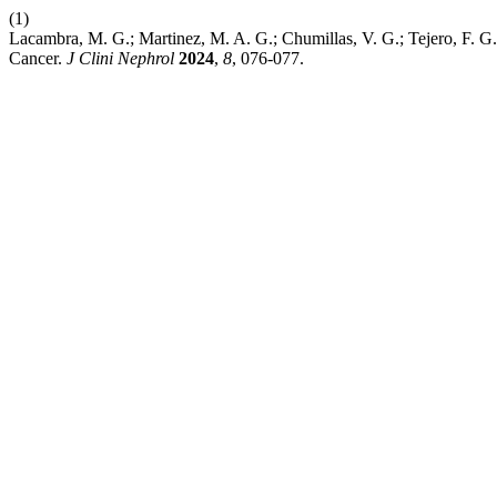
(1)
Lacambra, M. G.; Martinez, M. A. G.; Chumillas, V. G.; Tejero, F. G
Cancer.
J Clini Nephrol
2024
,
8
, 076-077.