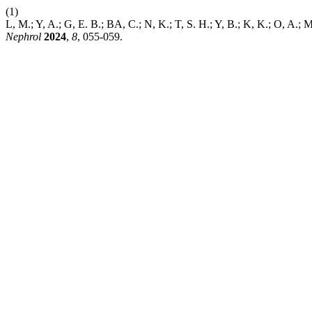
(1)
L, M.; Y, A.; G, E. B.; BA, C.; N, K.; T, S. H.; Y, B.; K, K.; O, A.
Nephrol
2024
,
8
, 055-059.