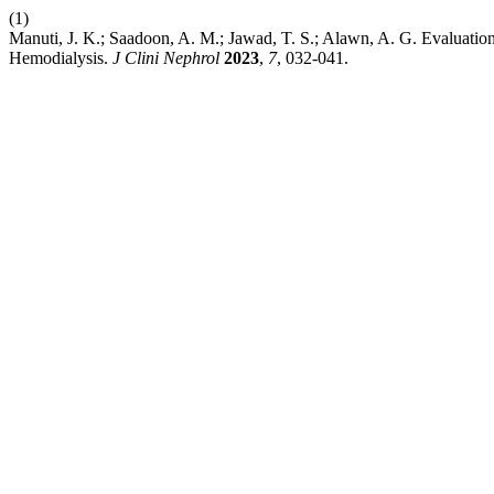
(1)
Manuti, J. K.; Saadoon, A. M.; Jawad, T. S.; Alawn, A. G. Evaluatio
Hemodialysis.
J Clini Nephrol
2023
,
7
, 032-041.