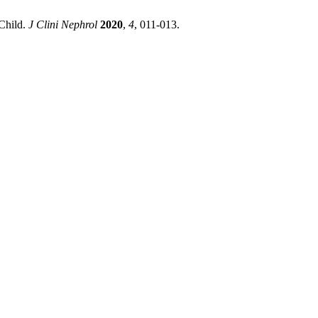
 Child.
J Clini Nephrol
2020
,
4
, 011-013.